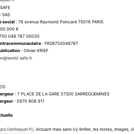
SAFE
: SAS
 social
: 78 avenue Raymond Poincaré 75016 PARIS
200 000 €
 750 048 787 00030
intracommunautaire
: FR28750048787
publication
: Olivier KRIEF
ion@world-safe.fr
NOS
bergeur
: 7 PLACE DE LA GARE 57200 SARREGUEMINES
bergeur
: 0970 808 911
ctuelle
tps://antisquat.fr/
, incluant mais sans s’y limiter, les textes, images, 