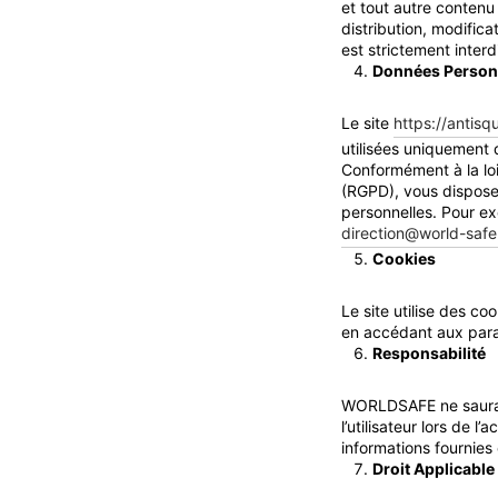
et tout autre contenu
distribution, modifica
est strictement inter
Données Person
Le site
https://antisq
utilisées uniquement
Conformément à la loi
(RGPD), vous disposez
personnelles. Pour ex
direction@world-safe.
Cookies
Le site utilise des c
en accédant aux param
Responsabilité
WORLDSAFE ne saurait
l’utilisateur lors de 
informations fournies
Droit Applicable